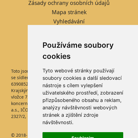
Zásady ochrany osobních údajů
Mapa stránek
Vyhledávání
Kontaktní formulář
Informace pro studenty
Používáme soubory
Nastavení cookies
cookies
Tyto webové stránky používají
Toto jsou internetové stránky společnosti FARMTEC a.s.,
se sídlem Jistebnice, Tisová 326, PSČ 391 33, IČO
soubory cookies a další sledovací
63908522, zapsané v obchodním rejstříku vedeném
nástroje s cílem vylepšení
Krajským soudem v Českých Budějovicích, v oddílu B,
uživatelského prostředí, zobrazení
vložce 736. Společnost FARMTEC a.s., je členem
přizpůsobeného obsahu a reklam,
koncernu AGROFERT řízeného společností AGROFERT,
analýzy návštěvnosti webových
a.s., IČO 26185610, se sídlem na adrese Pyšelská
stránek a zjištění zdroje
2327/2, Chodov, 149 00 Praha 4.
návštěvnosti.
© 2018-2025 Farmtec a.s. * Jakékoliv užití obsahu
Souhlasím