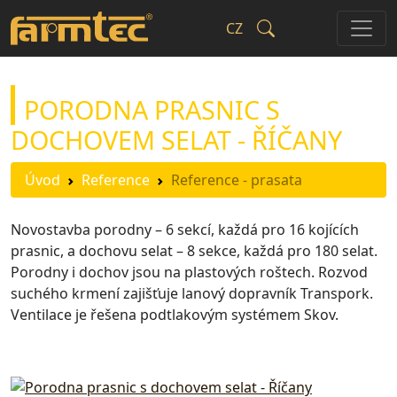
CZ
PORODNA PRASNIC S
DOCHOVEM SELAT - ŘÍČANY
Úvod
Reference
Reference - prasata
Novostavba porodny – 6 sekcí, každá pro 16 kojících
prasnic, a dochovu selat – 8 sekce, každá pro 180 selat.
Porodny i dochov jsou na plastových roštech. Rozvod
suchého krmení zajišťuje lanový dopravník Transpork.
Ventilace je řešena podtlakovým systémem Skov.