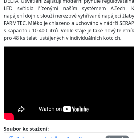
DELTA. Osvětlení zajištují moderní plynule regulovatelná
LED svítidla řízenými naším systémem A.Tech. K
napájení dojnic slouží nerezové vyhřívané napájecí žlaby
FARMTEC. Mléko je chlazeno a uchováno v nádrži SERAP
s kapacitou 10.400 litrů. Vedle stáje je také nový teletník
pro 48 ks telat ustájených v individuálních kotcích.
Soubor ke stažení: