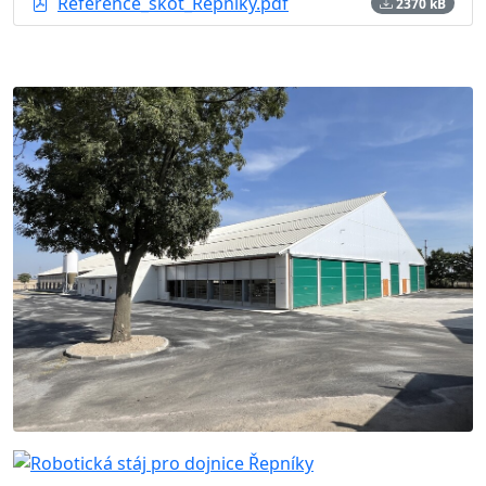
Reference_skot_Řepníky.pdf
2370 kB