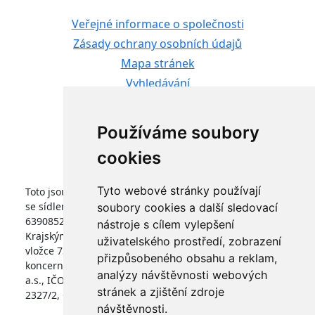
Veřejné informace o společnosti
Zásady ochrany osobních údajů
Mapa stránek
Vyhledávání
Kontaktní formulář
Informace pro studenty
Používáme soubory
Nastavení cookies
cookies
Tyto webové stránky používají
Toto jsou internetové stránky společnosti FARMTEC a.s.,
se sídlem Jistebnice, Tisová 326, PSČ 391 33, IČO
soubory cookies a další sledovací
63908522, zapsané v obchodním rejstříku vedeném
nástroje s cílem vylepšení
Krajským soudem v Českých Budějovicích, v oddílu B,
uživatelského prostředí, zobrazení
vložce 736. Společnost FARMTEC a.s., je členem
přizpůsobeného obsahu a reklam,
koncernu AGROFERT řízeného společností AGROFERT,
analýzy návštěvnosti webových
a.s., IČO 26185610, se sídlem na adrese Pyšelská
stránek a zjištění zdroje
2327/2, Chodov, 149 00 Praha 4.
návštěvnosti.