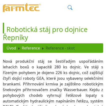
CZ
Robotická stáj pro dojnice
Řepníky
Úvod
Reference
Reference - skot
Nová produkční stáj se šestiřadým uspořádáním
lehacích boxů o kapacitě 280 ks dojnic. Ve stáji s
řízeným pohybem je dojeno 226 ks dojnic, což zajišťují
čtyři dojící roboty GEA, které jsou vybaveny selekčními
brankami. Přihrnování krmiva je zajištěno robotickým
šnekovým přihrnovačem značky Wasserbauer. Kejdu z
pohybových chodeb vyhrnují řetězové lopaty s
automatickým hydraulickým napínáním řetězu, systém