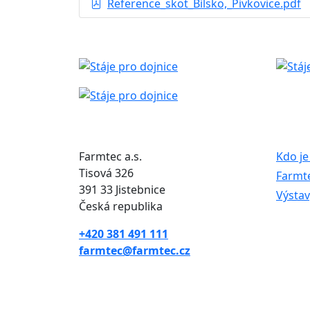
Reference_skot_Bílsko,_Pivkovice.pdf
Farmtec a.s.
Kdo je
Tisová 326
Farmte
391 33 Jistebnice
Výstav
Česká republika
+420 381 491 111
farmtec@farmtec.cz