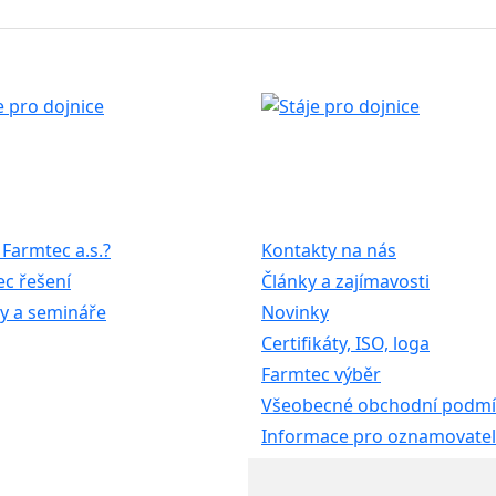
 Farmtec a.s.?
Kontakty na nás
c řešení
Články a zajímavosti
y a semináře
Novinky
Certifikáty, ISO, loga
Farmtec výběr
Všeobecné obchodní podm
Informace pro oznamovate
Etický kodex koncernu AG