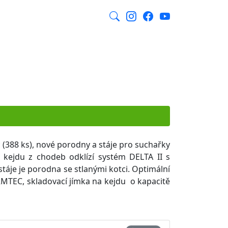
CZ
y
Kontakt
E-shop
Blog
 (388 ks), nové porodny a stáje pro suchařky
 kejdu z chodeb odklízí systém DELTA II s
táje je porodna se stlanými kotci. Optimální
FARMTEC, skladovací jímka na kejdu o kapacitě