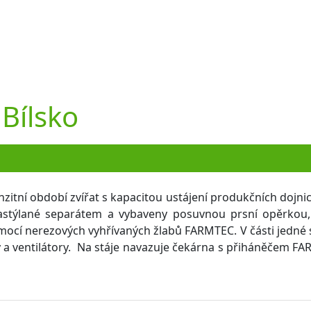
rence
Projekce
Servis
Kariéra
Katalog
Podcast
 Bílsko
tní období zvířat s kapacitou ustájení produkčních dojnic
 zastýlané separátem a vybaveny posuvnou prsní opěrkou,
ocí nerezových vyhřívaných žlabů FARMTEC. V části jedné s
chty a ventilátory. Na stáje navazuje čekárna s přiháněčem 