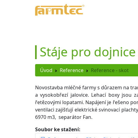
Úvod
Produkty
Refe
Stáje pro dojnice
Úvod
Reference
Reference - skot
Novostavba mléčné farmy s důrazem na tranzi
a vysokobřezí jalovice. Lehací boxy jsou
řetězovými lopatami. Napájení je řešeno pom
ventilaci zajišťují elektrické svinovací pla
6970 m3, separátor Fan.
Soubor ke stažení: