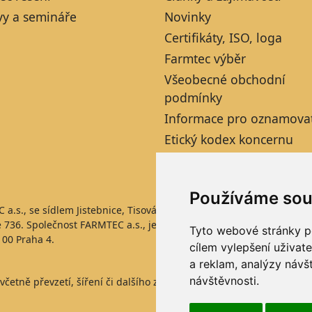
vy a semináře
Novinky
Certifikáty, ISO, loga
Farmtec výběr
Všeobecné obchodní
podmínky
Informace pro oznamova
Etický kodex koncernu
AGROFERT
Používáme sou
C a.s., se sídlem Jistebnice, Tisová 326, PSČ 391 33, IČO 6390852
ce 736. Společnost FARMTEC a.s., je členem koncernu AGROFERT říz
Tyto webové stránky po
 00 Praha 4.
cílem vylepšení uživat
a reklam, analýzy návš
návštěvnosti.
včetně převzetí, šíření či dalšího zpřístupňování článků a fotograf