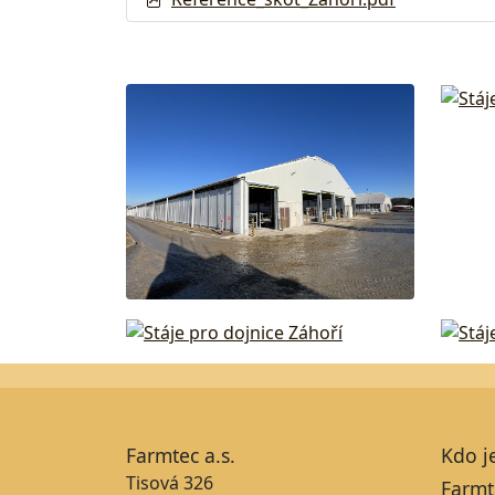
Farmtec a.s.
Kdo j
Tisová 326
Farmt