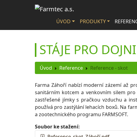
ÚVOD
PRODUKTY
REFEREN
STÁJE PRO DOJN
Úvod
Reference
Reference - skot
Farma Záhoří nabízí moderní zázemí až pro 
sanitárním kotcem a venkovním silem pro c
zastřešené jímky s pračkou vzduchu a insta
používá pro zastýlání lehacích boxů. Na fa
a zootechnického programu FARMSOFT.
Soubor ke stažení:
Reference_skot_Záhoří.pdf