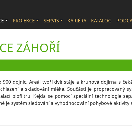
CE
PROJEKCE
SERVIS
KARIÉRA
KATALOG
PODCA
ICE ZÁHOŘÍ
900 dojnic. Areál tvoří dvě stáje a kruhová dojírna s če
hlazení a skladování mléka. Součástí je propracovaný s
lací biofiltru. Kejda se pomocí speciální technologie se
rmě je systém sledování a vyhodnocování pohybové aktivit