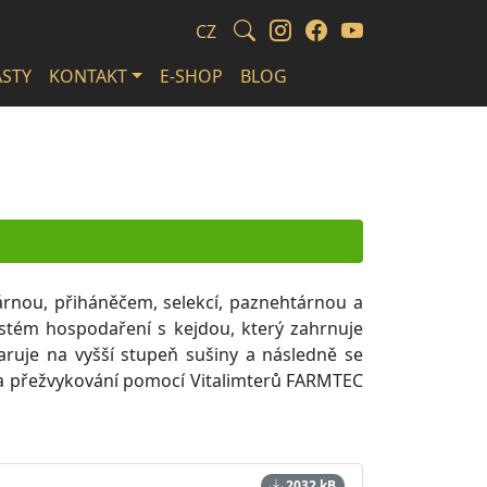
CZ
STY
KONTAKT
E-SHOP
BLOG
kárnou, přiháněčem, selekcí, paznehtárnou a
ystém hospodaření s kejdou, který zahrnuje
paruje na vyšší stupeň sušiny a následně se
y a přežvykování pomocí Vitalimterů FARMTEC
2032 kB