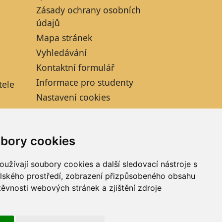
Zásady ochrany osobních
údajů
Mapa stránek
Vyhledávání
Kontaktní formulář
Informace pro studenty
tele
Nastavení cookies
bory cookies
2, zapsané v obchodním rejstříku vedeném Krajským
eného společností AGROFERT, a.s., IČO 26185610,
užívají soubory cookies a další sledovací nástroje s
elského prostředí, zobrazení přizpůsobeného obsahu
těvnosti webových stránek a zjištění zdroje
ií je bez souhlasu společnosti FARMTEC a.s.