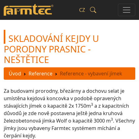
CZ
SKLADOVÁNÍ KEJDY U
PORODNY PRASNIC -
NEŠTĚTICE
Úvod
Reference
Reference - vybavení jímek
Za budovami prorodny, březárny a dochovu selat je
umístěna kejdová koncovka v podobě opravených
3
stávajících jímek o kapacitě 2x 1750m
a z kapacitních
důvodů je zde nově postavena ještě jedna kruhová
3
železobetonová jímka Wolf o kapacitě 3000 m
. Všechny
jímky jsou vybaveny Farmtec systémem míchání a
čerpání kejdy.