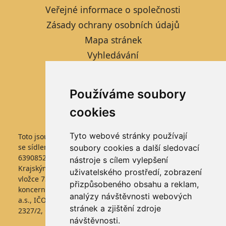
Veřejné informace o společnosti
Zásady ochrany osobních údajů
Mapa stránek
Vyhledávání
Kontaktní formulář
Informace pro studenty
Používáme soubory
Nastavení cookies
cookies
Tyto webové stránky používají
Toto jsou internetové stránky společnosti FARMTEC a.s.,
se sídlem Jistebnice, Tisová 326, PSČ 391 33, IČO
soubory cookies a další sledovací
63908522, zapsané v obchodním rejstříku vedeném
nástroje s cílem vylepšení
Krajským soudem v Českých Budějovicích, v oddílu B,
uživatelského prostředí, zobrazení
vložce 736. Společnost FARMTEC a.s., je členem
přizpůsobeného obsahu a reklam,
koncernu AGROFERT řízeného společností AGROFERT,
analýzy návštěvnosti webových
a.s., IČO 26185610, se sídlem na adrese Pyšelská
stránek a zjištění zdroje
2327/2, Chodov, 149 00 Praha 4.
návštěvnosti.