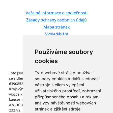
Veřejné informace o společnosti
Zásady ochrany osobních údajů
Mapa stránek
Vyhledávání
Kontaktní formulář
Informace pro studenty
Používáme soubory
Nastavení cookies
cookies
Tyto webové stránky používají
Toto jsou internetové stránky společnosti FARMTEC a.s.,
se sídlem Jistebnice, Tisová 326, PSČ 391 33, IČO
soubory cookies a další sledovací
63908522, zapsané v obchodním rejstříku vedeném
nástroje s cílem vylepšení
Krajským soudem v Českých Budějovicích, v oddílu B,
uživatelského prostředí, zobrazení
vložce 736. Společnost FARMTEC a.s., je členem
přizpůsobeného obsahu a reklam,
koncernu AGROFERT řízeného společností AGROFERT,
analýzy návštěvnosti webových
a.s., IČO 26185610, se sídlem na adrese Pyšelská
stránek a zjištění zdroje
2327/2, Chodov, 149 00 Praha 4.