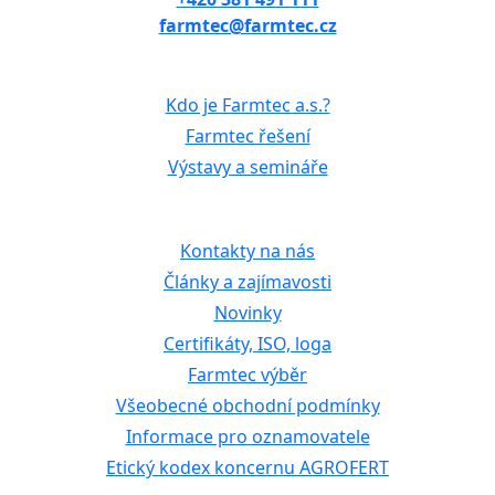
farmtec@farmtec.cz
Kdo je Farmtec a.s.?
Farmtec řešení
Výstavy a semináře
Kontakty na nás
Články a zajímavosti
Novinky
Certifikáty, ISO, loga
Farmtec výběr
Všeobecné obchodní podmínky
Informace pro oznamovatele
Etický kodex koncernu AGROFERT