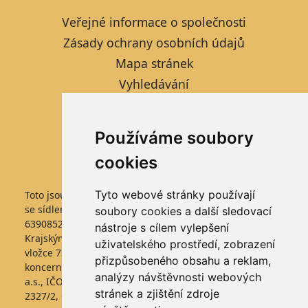
Veřejné informace o společnosti
Zásady ochrany osobních údajů
Mapa stránek
Vyhledávání
Kontaktní formulář
Informace pro studenty
Používáme soubory
Nastavení cookies
cookies
Tyto webové stránky používají
Toto jsou internetové stránky společnosti FARMTEC a.s.,
se sídlem Jistebnice, Tisová 326, PSČ 391 33, IČO
soubory cookies a další sledovací
63908522, zapsané v obchodním rejstříku vedeném
nástroje s cílem vylepšení
Krajským soudem v Českých Budějovicích, v oddílu B,
uživatelského prostředí, zobrazení
vložce 736. Společnost FARMTEC a.s., je členem
přizpůsobeného obsahu a reklam,
koncernu AGROFERT řízeného společností AGROFERT,
analýzy návštěvnosti webových
a.s., IČO 26185610, se sídlem na adrese Pyšelská
stránek a zjištění zdroje
2327/2, Chodov, 149 00 Praha 4.