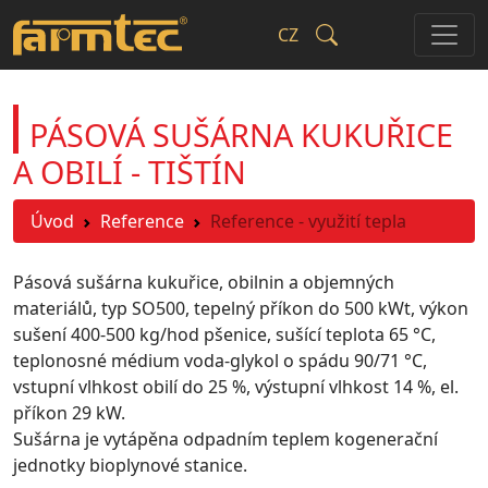
CZ
PÁSOVÁ SUŠÁRNA KUKUŘICE
A OBILÍ - TIŠTÍN
Úvod
Reference
Reference - využití tepla
Pásová sušárna kukuřice, obilnin a objemných
materiálů, typ SO500, tepelný příkon do 500 kWt, výkon
sušení 400-500 kg/hod pšenice, sušící teplota 65 °C,
teplonosné médium voda-glykol o spádu 90/71 °C,
vstupní vlhkost obilí do 25 %, výstupní vlhkost 14 %, el.
příkon 29 kW.
Sušárna je vytápěna odpadním teplem kogenerační
jednotky bioplynové stanice.