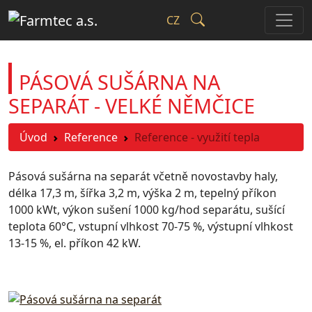
CZ
PÁSOVÁ SUŠÁRNA NA
SEPARÁT - VELKÉ NĚMČICE
Úvod
Reference
Reference - využití tepla
Pásová sušárna na separát včetně novostavby haly,
délka 17,3 m, šířka 3,2 m, výška 2 m, tepelný příkon
1000 kWt, výkon sušení 1000 kg/hod separátu, sušící
teplota 60°C, vstupní vlhkost 70-75 %, výstupní vlhkost
13-15 %, el. příkon 42 kW.