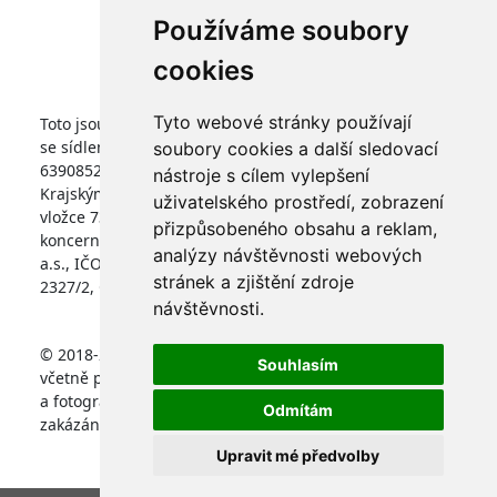
Informace pro studenty
Používáme soubory
Nastavení cookies
cookies
Tyto webové stránky používají
Toto jsou internetové stránky společnosti FARMTEC a.s.,
se sídlem Jistebnice, Tisová 326, PSČ 391 33, IČO
soubory cookies a další sledovací
63908522, zapsané v obchodním rejstříku vedeném
nástroje s cílem vylepšení
Krajským soudem v Českých Budějovicích, v oddílu B,
uživatelského prostředí, zobrazení
vložce 736. Společnost FARMTEC a.s., je členem
přizpůsobeného obsahu a reklam,
koncernu AGROFERT řízeného společností AGROFERT,
analýzy návštěvnosti webových
a.s., IČO 26185610, se sídlem na adrese Pyšelská
stránek a zjištění zdroje
2327/2, Chodov, 149 00 Praha 4.
návštěvnosti.
© 2018-2025 Farmtec a.s. * Jakékoliv užití obsahu
Souhlasím
včetně převzetí, šíření či dalšího zpřístupňování článků
a fotografií je bez souhlasu společnosti FARMTEC a.s.
Odmítám
zakázáno.
Upravit mé předvolby