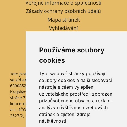
Veřejné informace o společnosti
Zásady ochrany osobních údajů
Mapa stránek
Vyhledávání
Kontaktní formulář
Informace pro studenty
Používáme soubory
Nastavení cookies
cookies
Tyto webové stránky používají
Toto jsou internetové stránky společnosti FARMTEC a.s.,
se sídlem Jistebnice, Tisová 326, PSČ 391 33, IČO
soubory cookies a další sledovací
63908522, zapsané v obchodním rejstříku vedeném
nástroje s cílem vylepšení
Krajským soudem v Českých Budějovicích, v oddílu B,
uživatelského prostředí, zobrazení
vložce 736. Společnost FARMTEC a.s., je členem
přizpůsobeného obsahu a reklam,
koncernu AGROFERT řízeného společností AGROFERT,
analýzy návštěvnosti webových
a.s., IČO 26185610, se sídlem na adrese Pyšelská
stránek a zjištění zdroje
2327/2, Chodov, 149 00 Praha 4.
návštěvnosti.