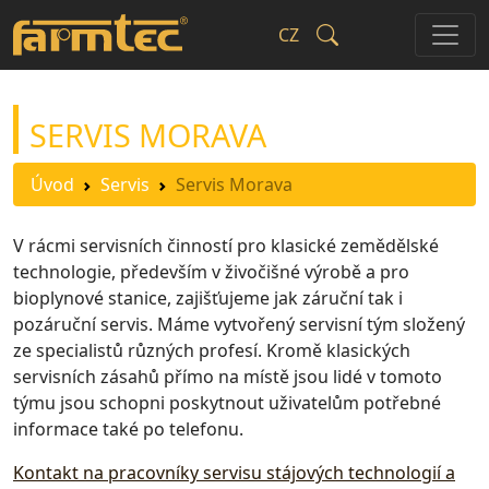
CZ
SERVIS MORAVA
Úvod
Servis
Servis Morava
V rácmi servisních činností pro klasické zemědělské
technologie, především v živočišné výrobě a pro
bioplynové stanice, zajišťujeme jak záruční tak i
pozáruční servis. Máme vytvořený servisní tým složený
ze specialistů různých profesí. Kromě klasických
servisních zásahů přímo na místě jsou lidé v tomoto
týmu jsou schopni poskytnout uživatelům potřebné
informace také po telefonu.
Kontakt na pracovníky servisu stájových technologií a