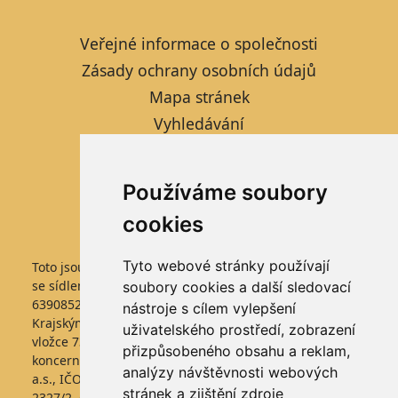
Veřejné informace o společnosti
Zásady ochrany osobních údajů
Mapa stránek
Vyhledávání
Kontaktní formulář
Informace pro studenty
Používáme soubory
Nastavení cookies
cookies
Tyto webové stránky používají
Toto jsou internetové stránky společnosti FARMTEC a.s.,
se sídlem Jistebnice, Tisová 326, PSČ 391 33, IČO
soubory cookies a další sledovací
63908522, zapsané v obchodním rejstříku vedeném
nástroje s cílem vylepšení
Krajským soudem v Českých Budějovicích, v oddílu B,
uživatelského prostředí, zobrazení
vložce 736. Společnost FARMTEC a.s., je členem
přizpůsobeného obsahu a reklam,
koncernu AGROFERT řízeného společností AGROFERT,
analýzy návštěvnosti webových
a.s., IČO 26185610, se sídlem na adrese Pyšelská
stránek a zjištění zdroje
2327/2, Chodov, 149 00 Praha 4.