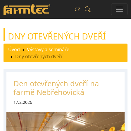
CZ
DNY OTEVŘENÝCH DVEŘÍ
Úvod
Výstavy a semináře
Dny otevřených dveří
Den otevřených dveří na
farmě Nebřehovická
17.2.2026