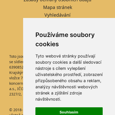
Mapa stránek
Vyhledávání
Kontaktní formulář
Informace pro studenty
Používáme soubory
Nastavení cookies
cookies
Tyto webové stránky používají
Toto jsou internetové stránky společnosti FARMTEC a.s.,
se sídlem Jistebnice, Tisová 326, PSČ 391 33, IČO
soubory cookies a další sledovací
63908522, zapsané v obchodním rejstříku vedeném
nástroje s cílem vylepšení
Krajským soudem v Českých Budějovicích, v oddílu B,
uživatelského prostředí, zobrazení
vložce 736. Společnost FARMTEC a.s., je členem
přizpůsobeného obsahu a reklam,
koncernu AGROFERT řízeného společností AGROFERT,
analýzy návštěvnosti webových
a.s., IČO 26185610, se sídlem na adrese Pyšelská
stránek a zjištění zdroje
2327/2, Chodov, 149 00 Praha 4.
návštěvnosti.
© 2018-2025 Farmtec a.s. * Jakékoliv užití obsahu
Souhlasím