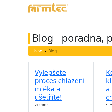
Úvod
Produkty
Refe
Blog - poradna, 
Úvod
Blog
Vylepšete
K
proces chlazení
k
mléka a
a
ušetříte!
c
22.2.2026
18.