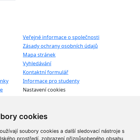
Veřejné informace o společnosti
Zásady ochrany osobních údajů
Mapa stránek
Vyhledávání
Kontaktní formulář
ínky
Informace pro studenty
le
Nastavení cookies
ROFERT
bory cookies
2, zapsané v obchodním rejstříku vedeném Krajským
eného společností AGROFERT, a.s., IČO 26185610,
užívají soubory cookies a další sledovací nástroje s
elského prostředí, zobrazení přizpůsobeného obsahu