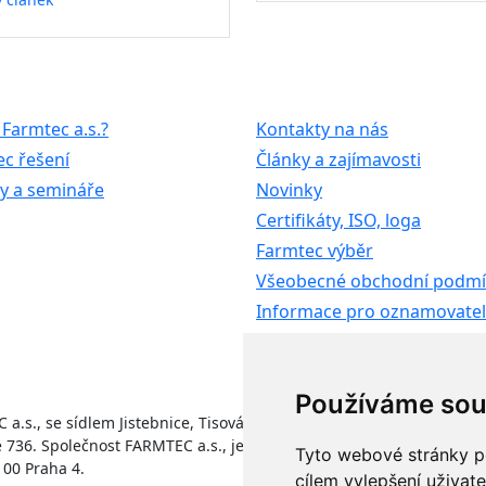
 Farmtec a.s.?
Kontakty na nás
c řešení
Články a zajímavosti
y a semináře
Novinky
Certifikáty, ISO, loga
Farmtec výběr
Všeobecné obchodní podm
Informace pro oznamovate
Etický kodex koncernu AG
Používáme sou
C a.s., se sídlem Jistebnice, Tisová 326, PSČ 391 33, IČO 6390852
ce 736. Společnost FARMTEC a.s., je členem koncernu AGROFERT říz
Tyto webové stránky po
 00 Praha 4.
cílem vylepšení uživat