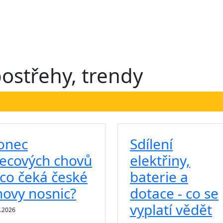
rence
Projekce
Servis
Kariéra
Katalog
Podcast
postřehy, trendy
onec
Sdílení
lecových chovů
elektřiny,
 co čeká české
baterie a
hovy nosnic?
dotace - co se
vyplatí vědět
2.2026