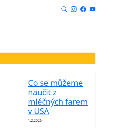
CZ
y
Kontakt
E-shop
Blog
Co se můžeme
naučit z
mléčných farem
v USA
1.2.2026