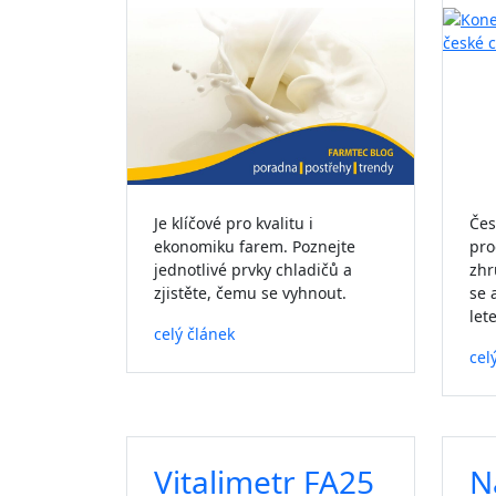
Je klíčové pro kvalitu i
Čes
ekonomiku farem. Poznejte
pro
jednotlivé prvky chladičů a
zhr
zjistěte, čemu se vyhnout.
se 
lete
celý článek
cel
Vitalimetr FA25
N