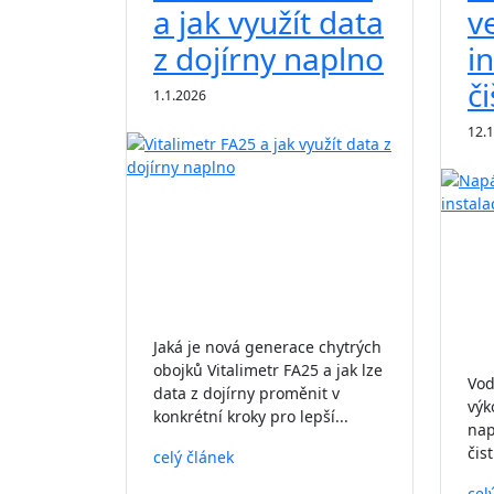
a jak využít data
ve
z dojírny naplno
i
či
1.1.2026
12.
Jaká je nová generace chytrých
obojků Vitalimetr FA25 a jak lze
Vod
data z dojírny proměnit v
výk
konkrétní kroky pro lepší...
nap
čist
celý článek
cel