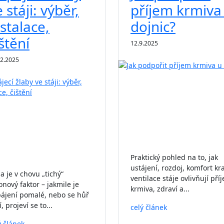
 stáji: výběr,
příjem krmiva
nstalace,
dojnic?
štění
12.9.2025
12.2025
Praktický pohled na to, jak
ustájení, rozdoj, komfort kr
a je v chovu „tichý“
ventilace stáje ovlivňují pří
onový faktor – jakmile je
krmiva, zdraví a...
ájení pomalé, nebo se hůř
í, projeví se to...
celý článek
ý článek