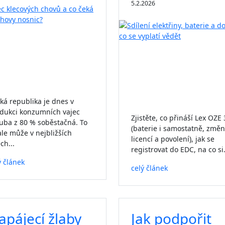
5.2.2026
ká republika je dnes v
dukci konzumních vajec
Zjistěte, co přináší Lex OZE 
uba z 80 % soběstačná. To
(baterie i samostatně, změ
ale může v nejbližších
licencí a povolení), jak se
ch...
registrovat do EDC, na co si.
ý článek
celý článek
apájecí žlaby
Jak podpořit