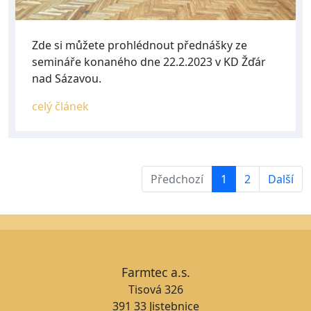
Zde si můžete prohlédnout přednášky ze
semináře konaného dne 22.2.2023 v KD Žďár
nad Sázavou.
celý článek
Předchozí
1
2
Další
Farmtec a.s.
Tisová 326
391 33 Jistebnice