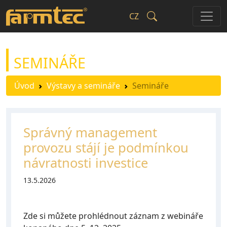
CZ
SEMINÁŘE
Úvod
Výstavy a semináře
Semináře
Správný management
provozu stájí je podmínkou
návratnosti investice
13.5.2026
Zde si můžete prohlédnout záznam z webináře