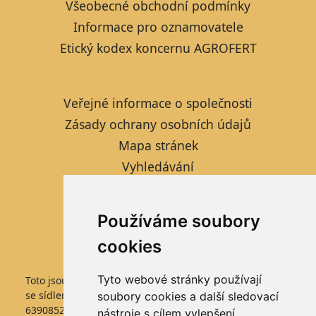
Všeobecné obchodní podmínky
Informace pro oznamovatele
Etický kodex koncernu AGROFERT
Veřejné informace o společnosti
Zásady ochrany osobních údajů
Mapa stránek
Vyhledávání
Kontaktní formulář
Informace pro studenty
Používáme soubory
Nastavení cookies
cookies
Tyto webové stránky používají
Toto jsou internetové stránky společnosti FARMTEC a.s.,
se sídlem Jistebnice, Tisová 326, PSČ 391 33, IČO
soubory cookies a další sledovací
63908522, zapsané v obchodním rejstříku vedeném
nástroje s cílem vylepšení